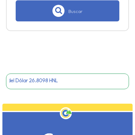
Buscar
 del Dólar
26.8098
HNL
p