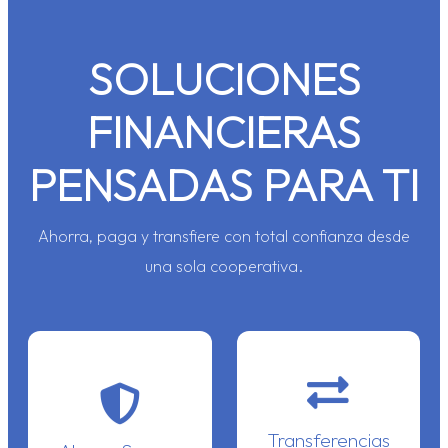
SOLUCIONES
FINANCIERAS
PENSADAS PARA TI
Ahorra, paga y transfiere con total confianza desde
una sola cooperativa.
Transferencias
ACH
Ahorro
Seguro
Envía dinero a
Tu dinero protegido
bancos y
Transferencias