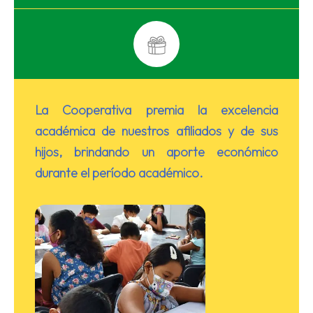
Excedentes Conforme a Patrocinio
Sorteos y
La Cooperativa premia la excelencia
Promociones
académica de nuestros afiliados y de sus
hijos, brindando un aporte económico
durante el período académico.