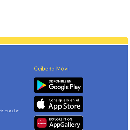
Ceibeña Móvil
eibena.hn